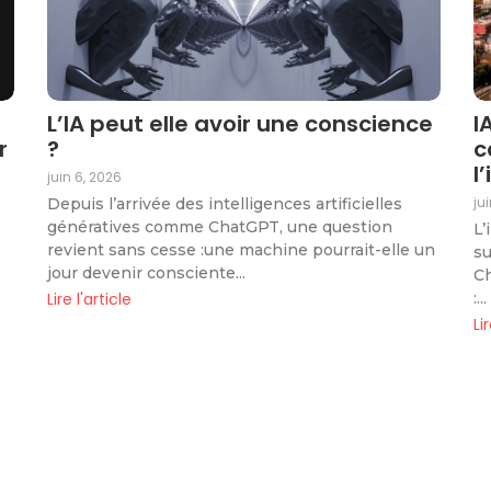
L’IA peut elle avoir une conscience
I
r
?
c
l
juin 6, 2026
ju
Depuis l’arrivée des intelligences artificielles
génératives comme ChatGPT, une question
L’
revient sans cesse :une machine pourrait-elle un
su
jour devenir consciente...
Ch
:...
Lire l'article
Li