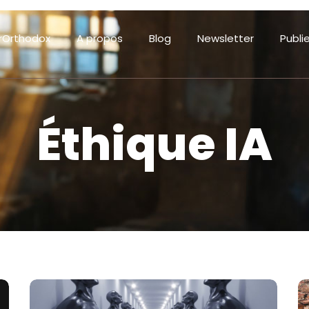
rOrthodox
A propos
Blog
Newsletter
Publi
Éthique IA